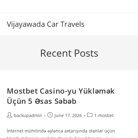
Skip
to
content
Vijayawada Car Travels
Recent Posts
Mostbet Casino-yu Yükləmək
Üçün 5 Əsas Səbəb
Post
Post
Post
backupadmin
June 17, 2026
1-mosbet
author:
published:
category:
İnternet mühitində əyləncə axtarışında olanlar üçün