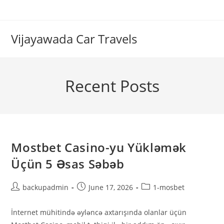
Skip
to
content
Vijayawada Car Travels
Recent Posts
Mostbet Casino-yu Yükləmək
Üçün 5 Əsas Səbəb
Post
Post
Post
backupadmin
June 17, 2026
1-mosbet
author:
published:
category:
İnternet mühitində əyləncə axtarışında olanlar üçün