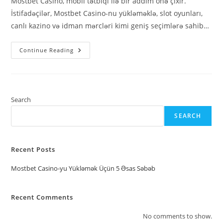
Mostbet Casino, mobil tətbiqi ilə bir addım önə çıxır.
İstifadəçilər, Mostbet Casino-nu yükləməklə, slot oyunları,
canlı kazino və idman mərcləri kimi geniş seçimlərə sahib…
Mostbet
Continue Reading
Casino-
Yu
Yükləmək
Üçün
5
Əsas
Səbəb
Search
SEARCH
Recent Posts
Mostbet Casino-yu Yükləmək Üçün 5 Əsas Səbəb
Recent Comments
No comments to show.