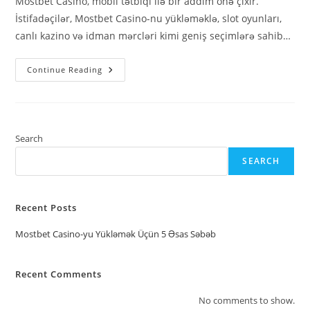
Mostbet Casino, mobil tətbiqi ilə bir addım önə çıxır.
İstifadəçilər, Mostbet Casino-nu yükləməklə, slot oyunları,
canlı kazino və idman mərcləri kimi geniş seçimlərə sahib…
Mostbet
Continue Reading
Casino-
Yu
Yükləmək
Üçün
5
Əsas
Səbəb
Search
SEARCH
Recent Posts
Mostbet Casino-yu Yükləmək Üçün 5 Əsas Səbəb
Recent Comments
No comments to show.