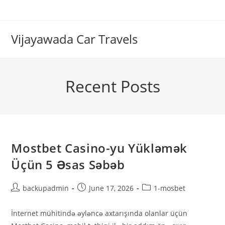
Skip
to
content
Vijayawada Car Travels
Recent Posts
Mostbet Casino-yu Yükləmək
Üçün 5 Əsas Səbəb
Post
Post
Post
backupadmin
June 17, 2026
1-mosbet
author:
published:
category:
İnternet mühitində əyləncə axtarışında olanlar üçün