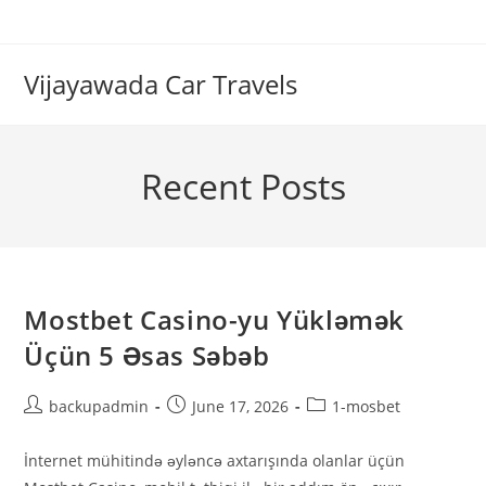
Skip
to
content
Vijayawada Car Travels
Recent Posts
Mostbet Casino-yu Yükləmək
Üçün 5 Əsas Səbəb
Post
Post
Post
backupadmin
June 17, 2026
1-mosbet
author:
published:
category:
İnternet mühitində əyləncə axtarışında olanlar üçün