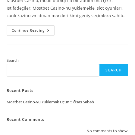
Mostbet Casino, mobil tətbiqi ilə bir addım önə çıxır.
İstifadəçilər, Mostbet Casino-nu yükləməklə, slot oyunları,
canlı kazino və idman mərcləri kimi geniş seçimlərə sahib…
Mostbet
Continue Reading
Casino-
Yu
Yükləmək
Üçün
5
Əsas
Səbəb
Search
SEARCH
Recent Posts
Mostbet Casino-yu Yükləmək Üçün 5 Əsas Səbəb
Recent Comments
No comments to show.