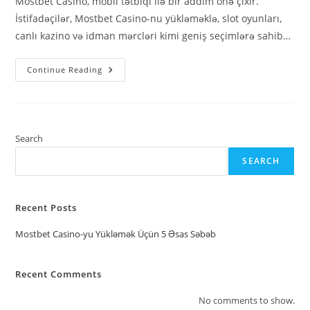
Mostbet Casino, mobil tətbiqi ilə bir addım önə çıxır.
İstifadəçilər, Mostbet Casino-nu yükləməklə, slot oyunları,
canlı kazino və idman mərcləri kimi geniş seçimlərə sahib…
Mostbet
Continue Reading
Casino-
Yu
Yükləmək
Üçün
5
Əsas
Səbəb
Search
SEARCH
Recent Posts
Mostbet Casino-yu Yükləmək Üçün 5 Əsas Səbəb
Recent Comments
No comments to show.