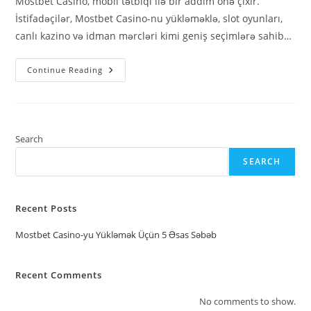
Mostbet Casino, mobil tətbiqi ilə bir addım önə çıxır.
İstifadəçilər, Mostbet Casino-nu yükləməklə, slot oyunları,
canlı kazino və idman mərcləri kimi geniş seçimlərə sahib…
Mostbet
Continue Reading
Casino-
Yu
Yükləmək
Üçün
5
Əsas
Səbəb
Search
SEARCH
Recent Posts
Mostbet Casino-yu Yükləmək Üçün 5 Əsas Səbəb
Recent Comments
No comments to show.