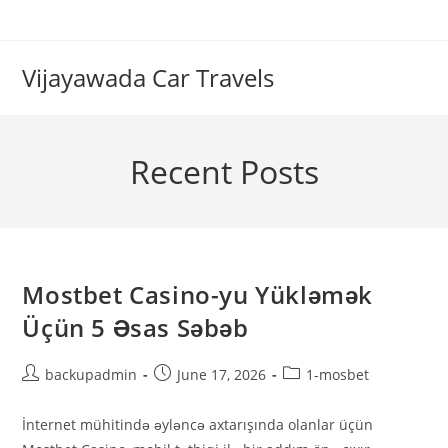
Skip
to
content
Vijayawada Car Travels
Recent Posts
Mostbet Casino-yu Yükləmək
Üçün 5 Əsas Səbəb
Post
Post
Post
backupadmin
June 17, 2026
1-mosbet
author:
published:
category:
İnternet mühitində əyləncə axtarışında olanlar üçün