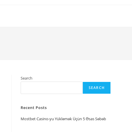
Search
SEARCH
Recent Posts
Mostbet Casino-yu Yükləmək Üçün 5 Əsas Səbəb