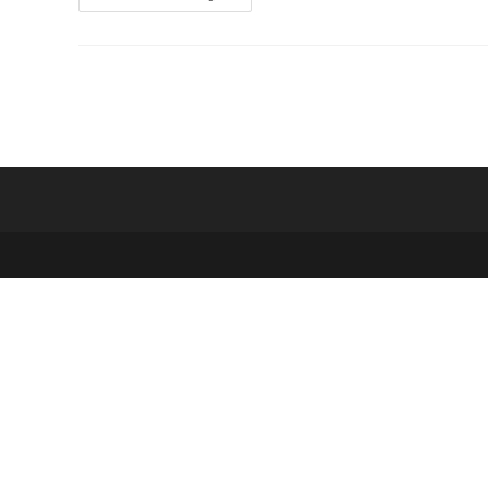
Casino-
Yu
Yükləmək
Üçün
5
Əsas
Səbəb