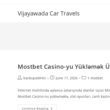
Skip
to
Vijayawada Car Travels
content
Mostbet Casino-yu Yükləmək Ü
Post
Post
Post
backupadmin
June 17, 2026
1-mosbet
author:
published:
category:
İnternet mühitində əyləncə axtarışında olanlar üçün Mostb
Mostbet Casino-nu yükləməklə, slot oyunları, canlı kazi
Mostbet
Continue Reading