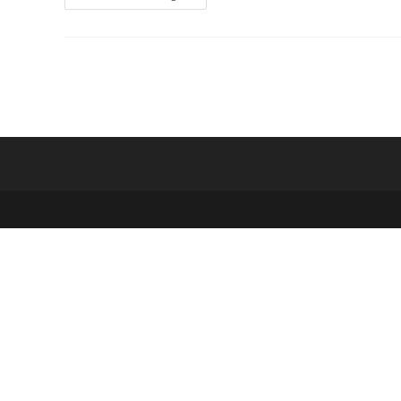
Casino-
Yu
Yükləmək
Üçün
5
Əsas
Səbəb