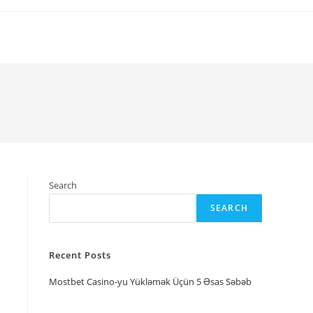
Search
SEARCH
Recent Posts
Mostbet Casino-yu Yükləmək Üçün 5 Əsas Səbəb