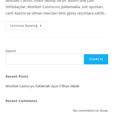
Mostbet Casino, mobil tətbiqi ilə bir addım önə çıxır.
İstifadəçilər, Mostbet Casino-nu yükləməklə, slot oyunları,
canlı kazino və idman mərcləri kimi geniş seçimlərə sahib…
Mostbet
Continue Reading
Casino-
Yu
Yükləmək
Üçün
5
Əsas
Səbəb
Search
SEARCH
Recent Posts
Mostbet Casino-yu Yükləmək Üçün 5 Əsas Səbəb
Recent Comments
No comments to show.