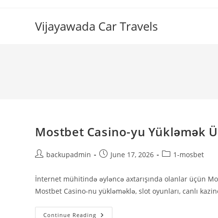
Skip
to
Vijayawada Car Travels
content
Mostbet Casino-yu Yükləmək Ü
Post
Post
Post
backupadmin
June 17, 2026
1-mosbet
author:
published:
category:
İnternet mühitində əyləncə axtarışında olanlar üçün Mostb
Mostbet Casino-nu yükləməklə, slot oyunları, canlı kazi
Mostbet
Continue Reading