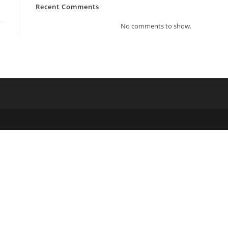
Recent Comments
No comments to show.