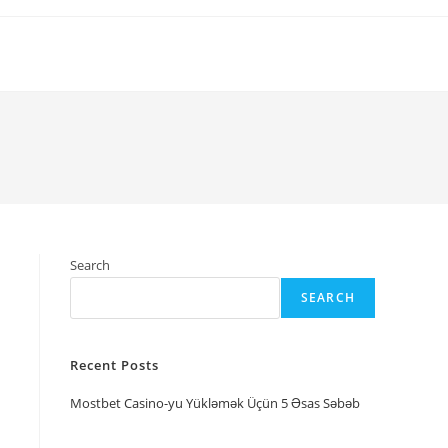
Search
SEARCH
Recent Posts
Mostbet Casino-yu Yükləmək Üçün 5 Əsas Səbəb