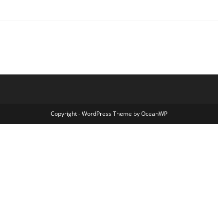
Copyright - WordPress Theme by OceanWP