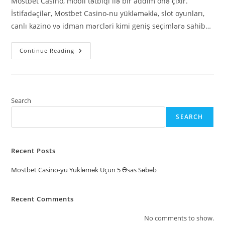
Mostbet Casino, mobil tətbiqi ilə bir addım önə çıxır.
İstifadəçilər, Mostbet Casino-nu yükləməklə, slot oyunları,
canlı kazino və idman mərcləri kimi geniş seçimlərə sahib…
Mostbet
Continue Reading
Casino-
Yu
Yükləmək
Üçün
5
Əsas
Səbəb
Search
SEARCH
Recent Posts
Mostbet Casino-yu Yükləmək Üçün 5 Əsas Səbəb
Recent Comments
No comments to show.