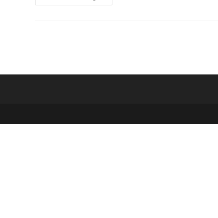
Casino-
Yu
Yükləmək
Üçün
5
Əsas
Səbəb