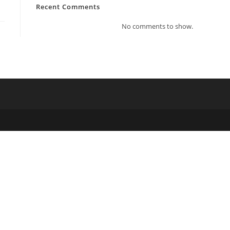
Recent Comments
No comments to show.