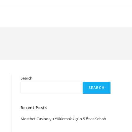
Search
SEARCH
Recent Posts
Mostbet Casino-yu Yükləmək Üçün 5 Əsas Səbəb