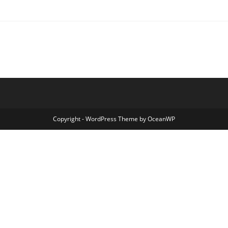
Copyright - WordPress Theme by OceanWP