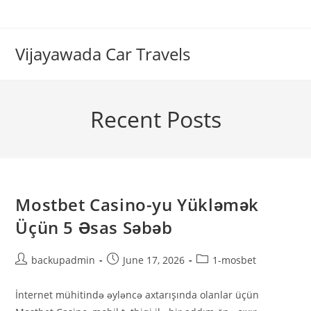
Skip
to
content
Vijayawada Car Travels
Recent Posts
Mostbet Casino-yu Yükləmək
Üçün 5 Əsas Səbəb
Post
Post
Post
backupadmin
June 17, 2026
1-mosbet
author:
published:
category:
İnternet mühitində əyləncə axtarışında olanlar üçün