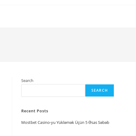
Search
SEARCH
Recent Posts
Mostbet Casino-yu Yükləmək Üçün 5 Əsas Səbəb