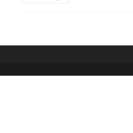
Casino-
Yu
Yükləmək
Üçün
5
Əsas
Səbəb