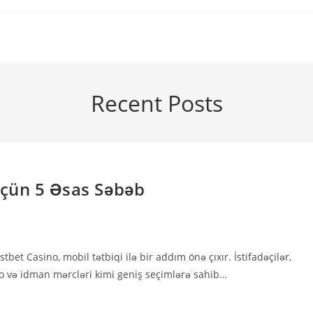
Recent Posts
çün 5 Əsas Səbəb
et Casino, mobil tətbiqi ilə bir addım önə çıxır. İstifadəçilər,
no və idman mərcləri kimi geniş seçimlərə sahib…