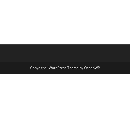
Copyright - WordPress Theme by OceanWP