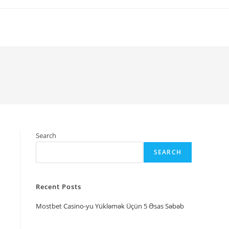
Search
SEARCH
Recent Posts
Mostbet Casino-yu Yükləmək Üçün 5 Əsas Səbəb