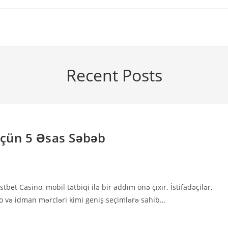
Recent Posts
çün 5 Əsas Səbəb
et Casino, mobil tətbiqi ilə bir addım önə çıxır. İstifadəçilər,
no və idman mərcləri kimi geniş seçimlərə sahib…