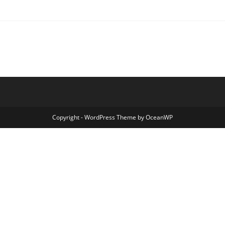
Copyright - WordPress Theme by OceanWP