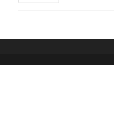
Casino-
Yu
Yükləmək
Üçün
5
Əsas
Səbəb