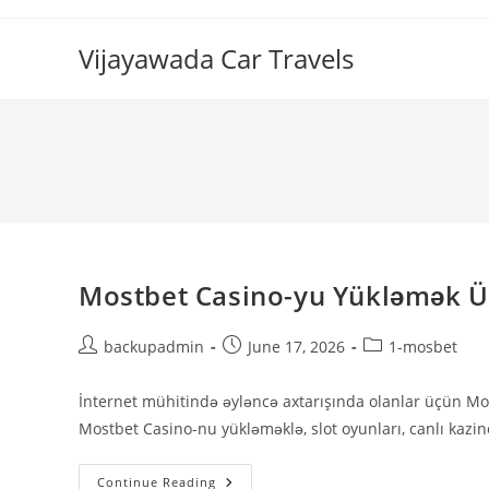
Skip
to
Vijayawada Car Travels
content
Mostbet Casino-yu Yükləmək Ü
Post
Post
Post
backupadmin
June 17, 2026
1-mosbet
author:
published:
category:
İnternet mühitində əyləncə axtarışında olanlar üçün Mostb
Mostbet Casino-nu yükləməklə, slot oyunları, canlı kazi
Mostbet
Continue Reading