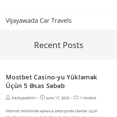
Skip
to
content
Vijayawada Car Travels
Recent Posts
Mostbet Casino-yu Yükləmək
Üçün 5 Əsas Səbəb
Post
Post
Post
backupadmin
June 17, 2026
1-mosbet
author:
published:
category:
İnternet mühitində əyləncə axtarışında olanlar üçün