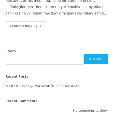
Mostbet Casino, mobil tətbiqi ilə bir addım önə çıxır.
İstifadəçilər, Mostbet Casino-nu yükləməklə, slot oyunları,
canlı kazino və idman mərcləri kimi geniş seçimlərə sahib…
Mostbet
Continue Reading
Casino-
Yu
Yükləmək
Üçün
5
Əsas
Səbəb
Search
SEARCH
Recent Posts
Mostbet Casino-yu Yükləmək Üçün 5 Əsas Səbəb
Recent Comments
No comments to show.