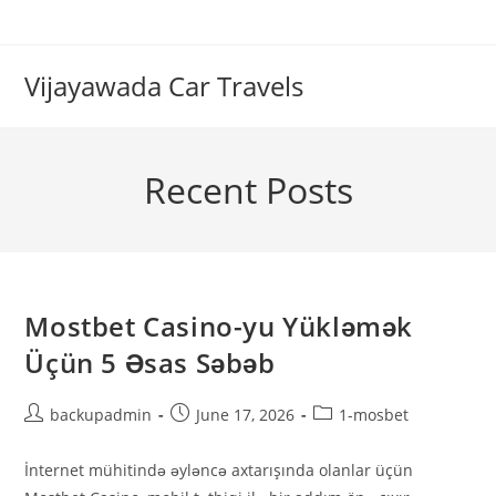
Skip
to
content
Vijayawada Car Travels
Recent Posts
Mostbet Casino-yu Yükləmək
Üçün 5 Əsas Səbəb
Post
Post
Post
backupadmin
June 17, 2026
1-mosbet
author:
published:
category:
İnternet mühitində əyləncə axtarışında olanlar üçün