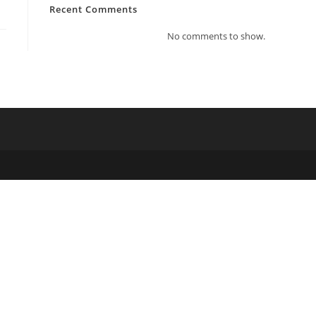
Recent Comments
No comments to show.