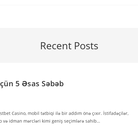
Recent Posts
çün 5 Əsas Səbəb
et Casino, mobil tətbiqi ilə bir addım önə çıxır. İstifadəçilər,
no və idman mərcləri kimi geniş seçimlərə sahib…