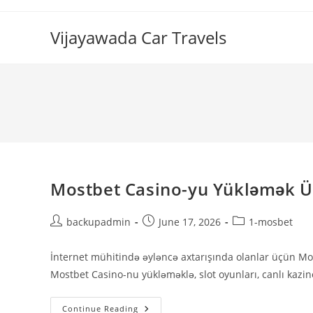
Skip
to
Vijayawada Car Travels
content
Mostbet Casino-yu Yükləmək Ü
Post
Post
Post
backupadmin
June 17, 2026
1-mosbet
author:
published:
category:
İnternet mühitində əyləncə axtarışında olanlar üçün Mostb
Mostbet Casino-nu yükləməklə, slot oyunları, canlı kazi
Mostbet
Continue Reading