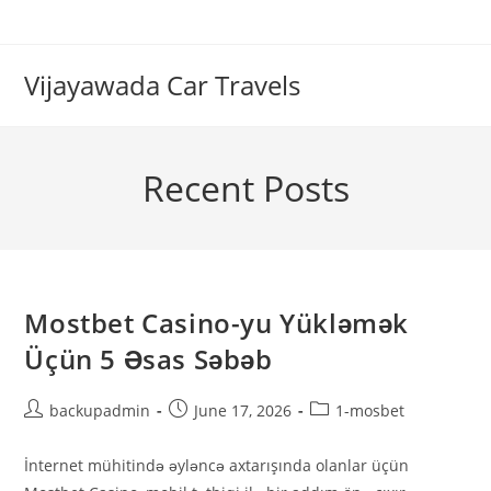
Skip
to
content
Vijayawada Car Travels
Recent Posts
Mostbet Casino-yu Yükləmək
Üçün 5 Əsas Səbəb
Post
Post
Post
backupadmin
June 17, 2026
1-mosbet
author:
published:
category:
İnternet mühitində əyləncə axtarışında olanlar üçün