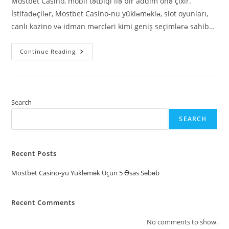
Mostbet Casino, mobil tətbiqi ilə bir addım önə çıxır.
İstifadəçilər, Mostbet Casino-nu yükləməklə, slot oyunları,
canlı kazino və idman mərcləri kimi geniş seçimlərə sahib…
Mostbet
Continue Reading
Casino-
Yu
Yükləmək
Üçün
5
Əsas
Səbəb
Search
SEARCH
Recent Posts
Mostbet Casino-yu Yükləmək Üçün 5 Əsas Səbəb
Recent Comments
No comments to show.