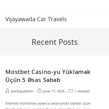
Skip
to
content
Vijayawada Car Travels
Recent Posts
Mostbet Casino-yu Yükləmək
Üçün 5 Əsas Səbəb
Post
Post
Post
backupadmin
June 17, 2026
1-mosbet
author:
published:
category:
İnternet mühitində əyləncə axtarışında olanlar üçün