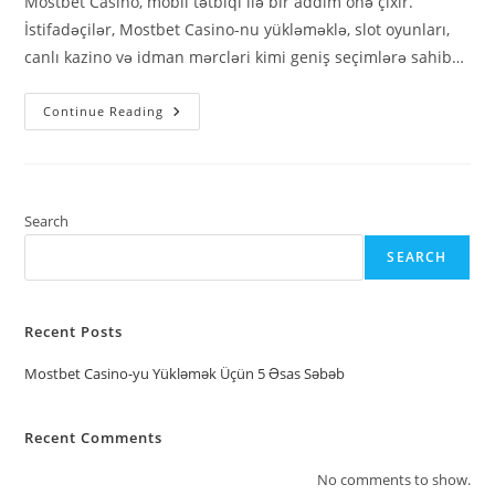
Mostbet Casino, mobil tətbiqi ilə bir addım önə çıxır.
İstifadəçilər, Mostbet Casino-nu yükləməklə, slot oyunları,
canlı kazino və idman mərcləri kimi geniş seçimlərə sahib…
Mostbet
Continue Reading
Casino-
Yu
Yükləmək
Üçün
5
Əsas
Səbəb
Search
SEARCH
Recent Posts
Mostbet Casino-yu Yükləmək Üçün 5 Əsas Səbəb
Recent Comments
No comments to show.