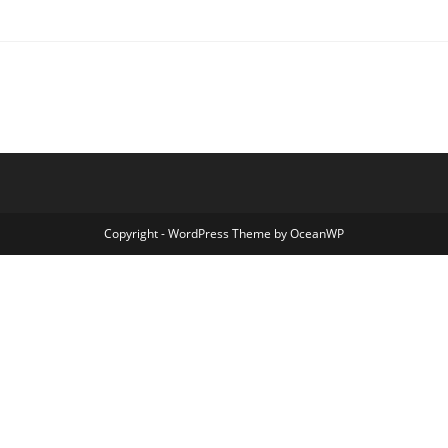
Copyright - WordPress Theme by OceanWP