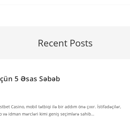
Recent Posts
çün 5 Əsas Səbəb
et Casino, mobil tətbiqi ilə bir addım önə çıxır. İstifadəçilər,
no və idman mərcləri kimi geniş seçimlərə sahib…