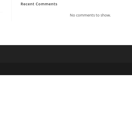
Recent Comments
No comments to show.