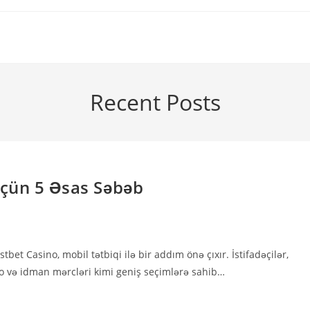
Recent Posts
çün 5 Əsas Səbəb
et Casino, mobil tətbiqi ilə bir addım önə çıxır. İstifadəçilər,
no və idman mərcləri kimi geniş seçimlərə sahib…