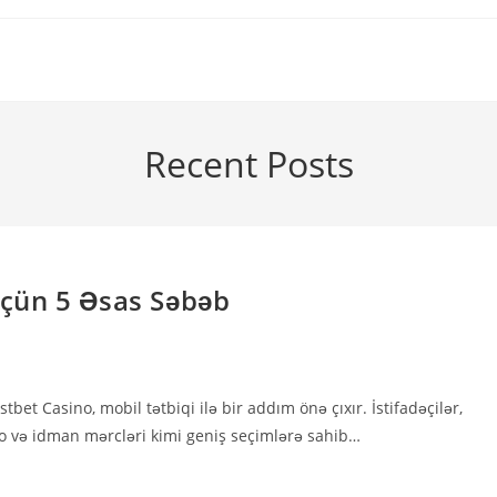
Recent Posts
çün 5 Əsas Səbəb
et Casino, mobil tətbiqi ilə bir addım önə çıxır. İstifadəçilər,
no və idman mərcləri kimi geniş seçimlərə sahib…