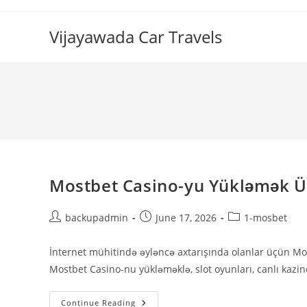
Skip
to
Vijayawada Car Travels
content
Mostbet Casino-yu Yükləmək Ü
Post
Post
Post
backupadmin
June 17, 2026
1-mosbet
author:
published:
category:
İnternet mühitində əyləncə axtarışında olanlar üçün Mostb
Mostbet Casino-nu yükləməklə, slot oyunları, canlı kazi
Mostbet
Continue Reading