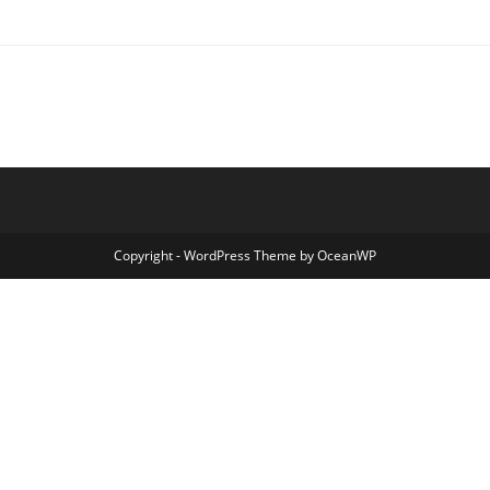
Copyright - WordPress Theme by OceanWP