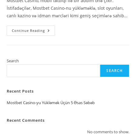
Mostbet Casino, mobil tətbiqi ilə bir addım önə çıxır.
İstifadəçilər, Mostbet Casino-nu yükləməklə, slot oyunları,
canlı kazino və idman mərcləri kimi geniş seçimlərə sahib…
Mostbet
Continue Reading
Casino-
Yu
Yükləmək
Üçün
5
Əsas
Səbəb
Search
SEARCH
Recent Posts
Mostbet Casino-yu Yükləmək Üçün 5 Əsas Səbəb
Recent Comments
No comments to show.