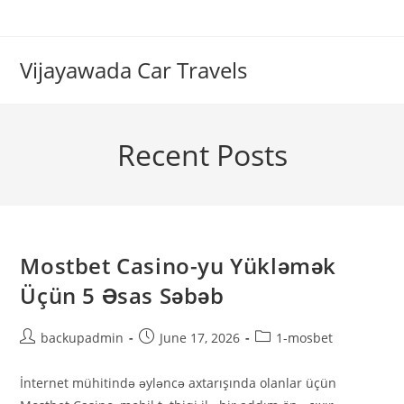
Skip
to
content
Vijayawada Car Travels
Recent Posts
Mostbet Casino-yu Yükləmək
Üçün 5 Əsas Səbəb
Post
Post
Post
backupadmin
June 17, 2026
1-mosbet
author:
published:
category:
İnternet mühitində əyləncə axtarışında olanlar üçün