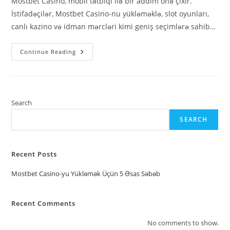
Mostbet Casino, mobil tətbiqi ilə bir addım önə çıxır.
İstifadəçilər, Mostbet Casino-nu yükləməklə, slot oyunları,
canlı kazino və idman mərcləri kimi geniş seçimlərə sahib…
Mostbet
Continue Reading
Casino-
Yu
Yükləmək
Üçün
5
Əsas
Səbəb
Search
SEARCH
Recent Posts
Mostbet Casino-yu Yükləmək Üçün 5 Əsas Səbəb
Recent Comments
No comments to show.