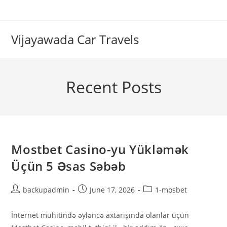
Skip
to
content
Vijayawada Car Travels
Recent Posts
Mostbet Casino-yu Yükləmək
Üçün 5 Əsas Səbəb
Post
Post
Post
backupadmin
June 17, 2026
1-mosbet
author:
published:
category:
İnternet mühitində əyləncə axtarışında olanlar üçün